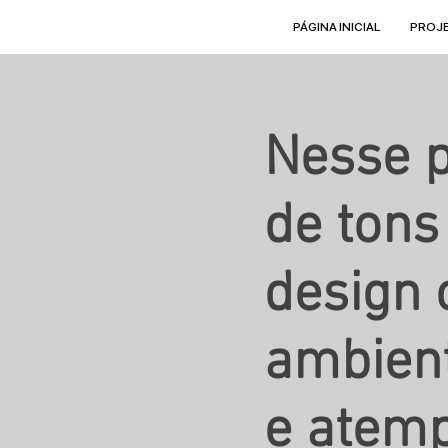
PÁGINA INICIAL
PROJ
Nesse p
de tons
design 
ambient
e atemp