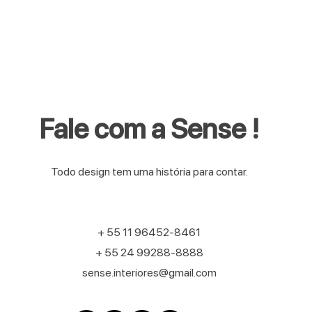
Fale com a Sense !
Todo design tem uma história para contar.
+ 55 11 96452-8461
+ 55 24 99288-8888
sense.interiores@gmail.com