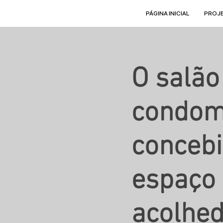
PÁGINA INICIAL
PROJ
O salão
condomí
conceb
espaço 
acolhed