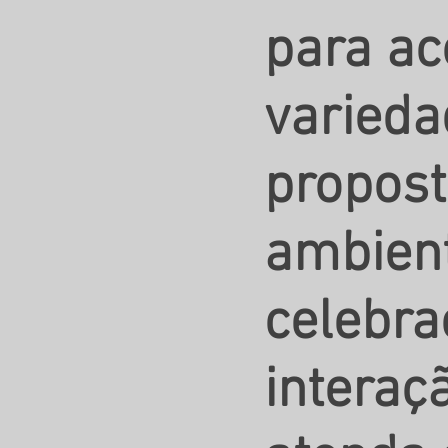
para a
varieda
propost
ambient
celebra
interaç