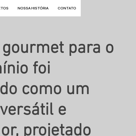
ETOS
NOSSA HISTÓRIA
CONTATO
 gourmet para o
nio foi
ido como um
versátil e
or, projetado